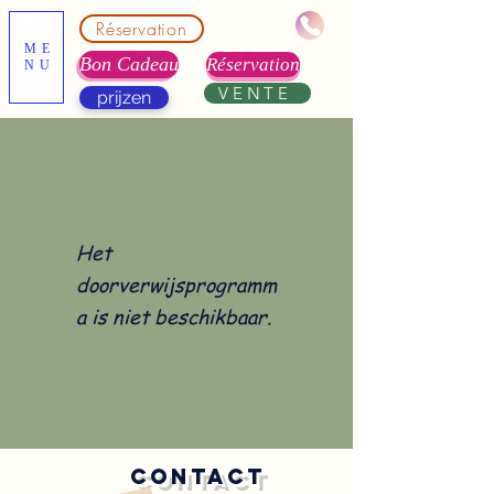
Réservation
ME
Bon Cadeau
Réservation
NU
VENTE
prijzen
Het
doorverwijsprogramm
a is niet beschikbaar.
contact