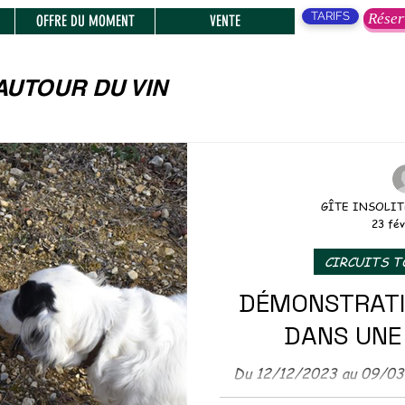
TARIFS
Réser
OFFRE DU MOMENT
VENTE
AUTOUR DU VIN
, SPECTACLES,
GÎTE INSOLIT
23 fév
ENTS
CIRCUITS 
DÉMONSTRATI
S MARCHES
DANS UNE
TIQUE
Du 12/12/2023 au 09/03
jours . Pour l'horaire n