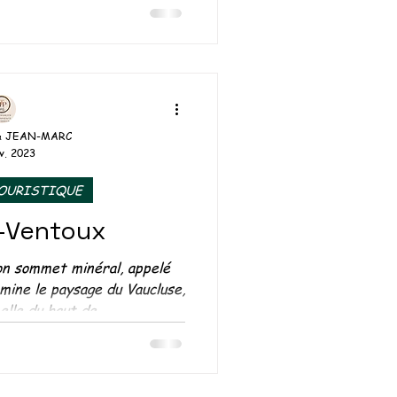
uvrez les mystères...
& JEAN-MARC
v. 2023
TOURISTIQUE
-Ventoux
n sommet minéral, appelé
mine le paysage du Vaucluse,
elle du haut de...