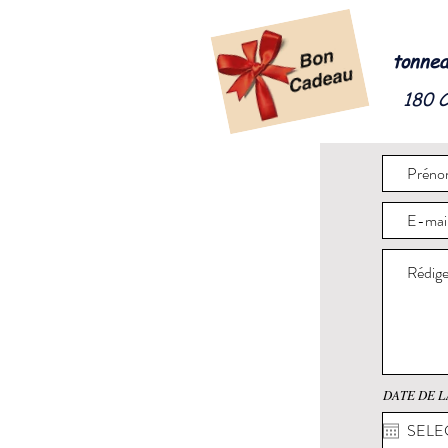
tonnea
180 
DATE DE L