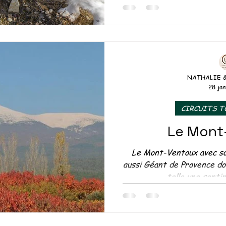
Richerenches : Déco
S DU TONNEAU
OUSE
NATHALIE 
28 jan
EMENTS INSOLITES
CIRCUITS 
Le Mont
Le Mont-Ventoux avec so
aussi Géant de Provence do
telle une sentin