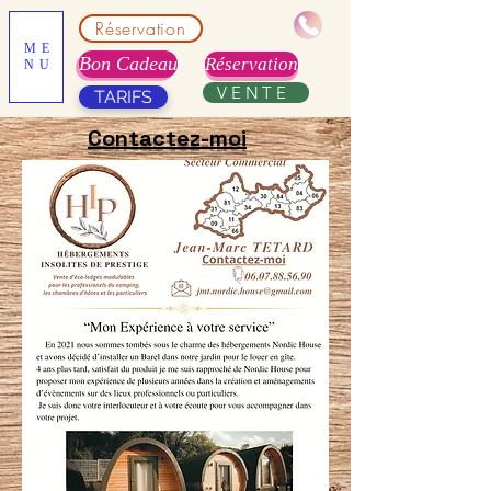
Réservation
ME
Bon Cadeau
Réservation
NU
VENTE
TARIFS
Contactez-moi