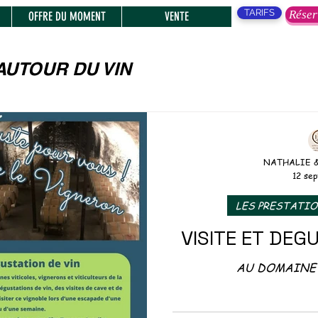
TARIFS
Réser
OFFRE DU MOMENT
VENTE
AUTOUR DU VIN
, SPECTACLES,
NATHALIE 
12 sep
ENTS
LES PRESTATI
VISITE ET DEG
S MARCHES
AU DOMAINE
TIQUE