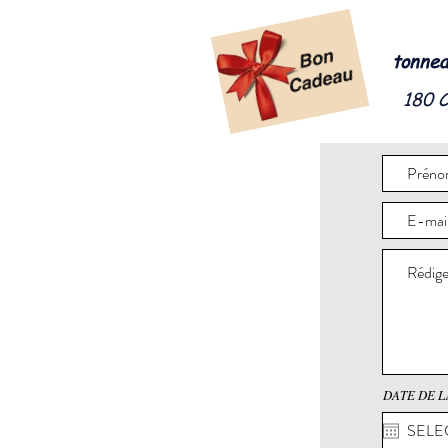
tonnea
180 
DATE DE L