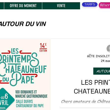
TARIFS
Réser
OFFRE DU MOMENT
VENTE
AUTOUR DU VIN
, SPECTACLES,
GÎTE INSOLIT
24 ma
ENTS
AUTOUR
LES PRI
S MARCHES
CHATEAUNE
TIQUE
Chers amateurs de Châteauneuf-d
pas la 14ème édition de l’i