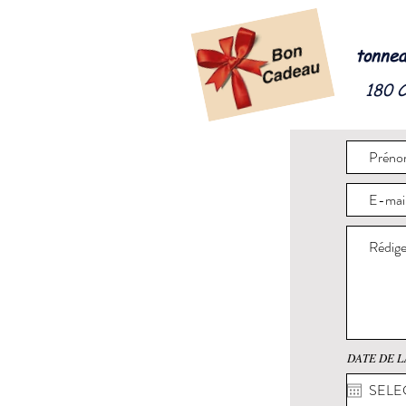
tonnea
180 
DATE DE L