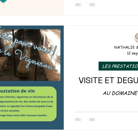
« Les Printemps
S DU TONNEAU
OUSE
NATHALIE 
12 sep
EMENTS INSOLITES
LES PRESTATI
VISITE ET DEG
AU DOMAINE