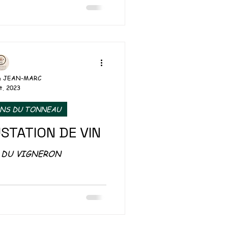
 de Châteauneuf-d
& JEAN-MARC
t. 2023
ONS DU TONNEAU
USTATION DE VIN
 DU VIGNERON