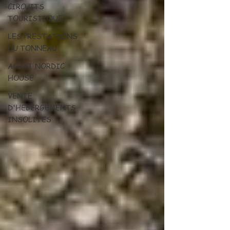
CIRCUITS
TOURISTIQUE
LES PRESTATIONS
DU TONNEAU
ACHAT NORDIC
HOUSE
VENTE
D'HEBERGEMENTS
INSOLITES