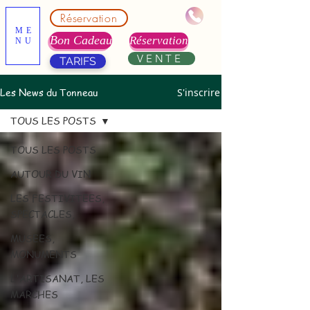
Réservation
ME
Bon Cadeau
Réservation
NU
VENTE
TARIFS
Les News du Tonneau
S'inscrire
TOUS LES POSTS
TOUS LES POSTS
AUTOUR DU VIN
LES FESTIVITEES,
SPECTACLES,
MUSEES,
MONUMENTS
L'ARTISANAT, LES
MARCHES