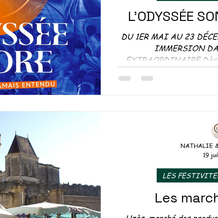
L'ODYSSÉE SO
DU 1ER MAI AU 23 DÉCE
IMMERSION DA
EXTRAORDINAIRE Dès le 
antique d
NATHALIE 
19 jui
LES FESTIVITE
Les marc
Uzès, marché des produc