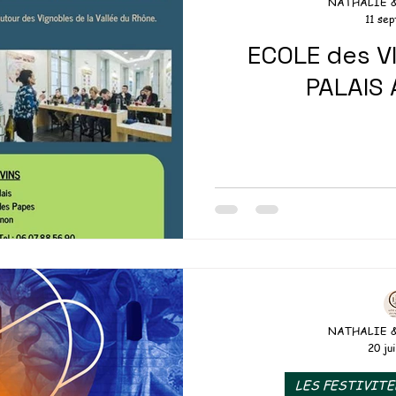
NATHALIE 
11 sep
ECOLE des VINS CAR
PALAIS
NATHALIE 
20 jui
LES FESTIVITE