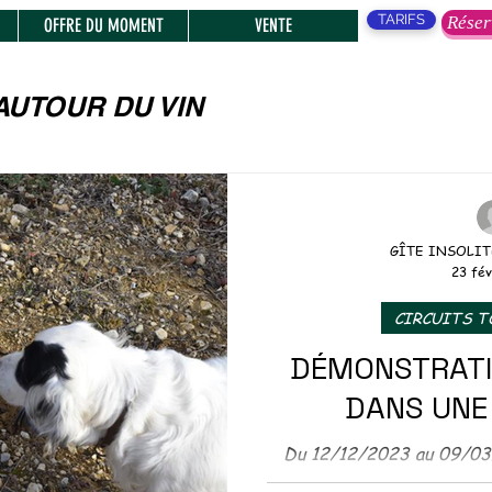
TARIFS
Réser
OFFRE DU MOMENT
VENTE
AUTOUR DU VIN
, SPECTACLES,
GÎTE INSOLIT
23 fév
ENTS
CIRCUITS 
DÉMONSTRATI
S MARCHES
DANS UNE
TIQUE
Du 12/12/2023 au 09/03
jours . Pour l'horaire n