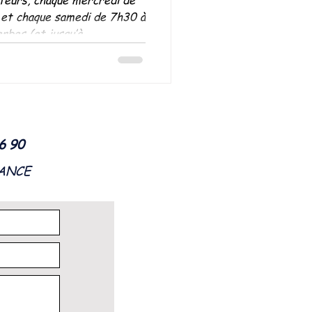
 et chaque samedi de 7h30 à
rbes (et jusqu’à...
56 90
RANCE