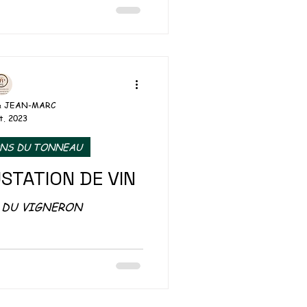
uvrez les mystères...
& JEAN-MARC
t. 2023
ONS DU TONNEAU
USTATION DE VIN
 DU VIGNERON