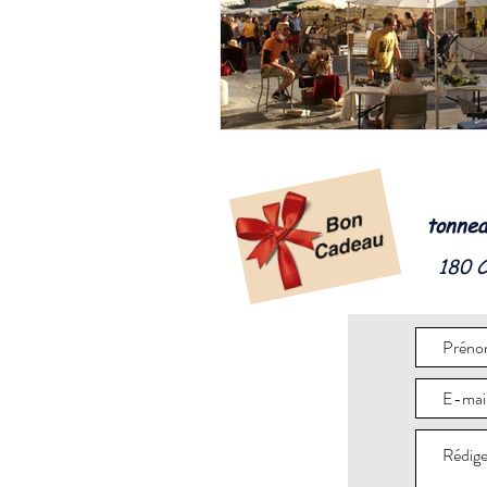
tonnea
180 