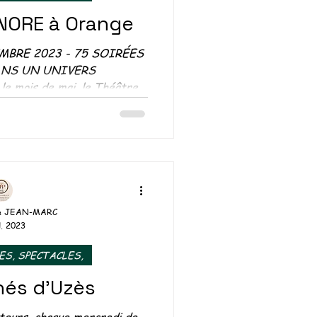
NORE à Orange
MBRE 2023 - 75 SOIRÉES
NS UN UNIVERS
mois de mai, le Théâtre
'Orange...
& JEAN-MARC
l. 2023
ES, SPECTACLES,
hés d'Uzès
teurs, chaque mercredi de