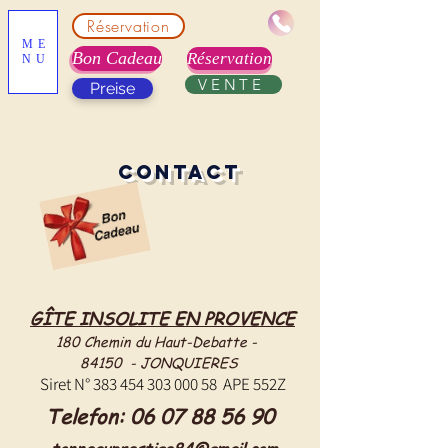
Réservation
ME
Bon Cadeau
Réservation
NU
VENTE
Preise
contact
GÎTE INSOLITE EN PROVENCE
180 Chemin du Haut-Debatte -
84150 - JONQUIERES
Siret N°
383 454 303 000 58
APE 552Z
Telefon:
06 07 88 56 90