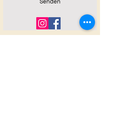
Senden
Mention Legal
Politique de confidentialité
Conditions Générales de Vente
Impressum
© 2023 par Nathalie & Jean-Marc
TETARD (EI)
N° Siret
383 454 303 000 58