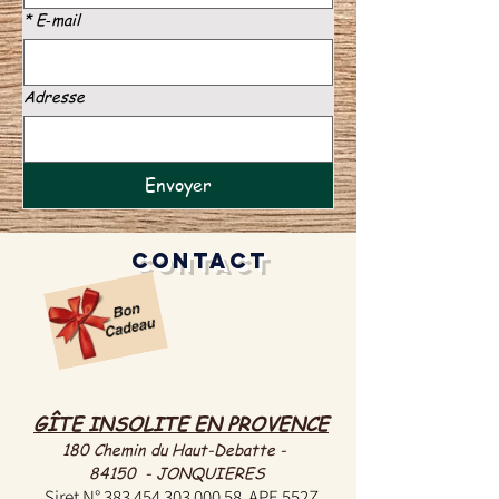
*
E‑mail
Adresse
Envoyer
contact
GÎTE INSOLITE EN PROVENCE
180 Chemin du Haut-Debatte -
84150 - JONQUIERES
Siret N°
383 454 303 000 58
APE 552Z