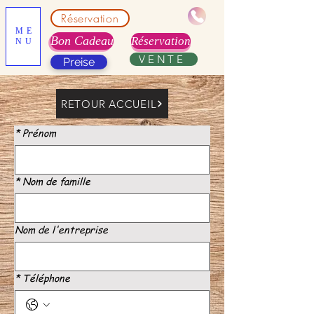
Réservation
ME
Bon Cadeau
Réservation
NU
VENTE
Preise
RETOUR ACCUEIL
*
Prénom
*
Nom de famille
Nom de l'entreprise
*
Téléphone